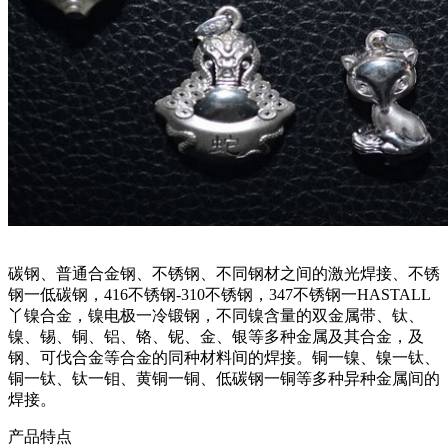
碳钢、普通合金钢、不锈钢、不同钢材之间的激光焊接、不锈
钢一低碳钢，
416
不锈钢
-310
不锈钢，
347
不锈钢一
HASTALL
丫镍合金，镍电极一冷锻钢，不同镍含量的双金属带、钛、
镍、锡、铜、铝、铬、铌、金、银等多种金属及其合金，及
钢、可伐合金等合金的同种材料间的焊接。铜一镍、镍一钛、
铜一钛、钛一钼、黄铜一铜、低碳钢一铜等多种异种金属间的
焊接。
产品特点